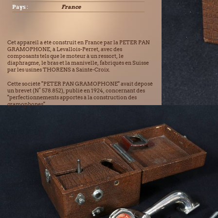
Pays :
France
Cet appareil a été construit en France par la PETER PAN
GRAMOPHONE, à Levallois-Perret, avec des
composants tels que le moteur à un ressort, le
diaphragme, le bras et la manivelle, fabriqués en Suisse
par les usines THORENS à Sainte-Croix.
Cette société "PETER PAN GRAMOPHONE" avait déposé
un brevet (N° 578.852), publié en 1924, concernant des
"perfectionnements apportés à la construction des
gramophones"