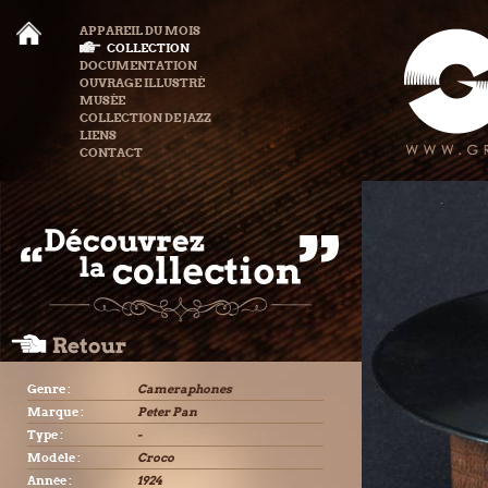
APPAREIL DU MOIS
COLLECTION
DOCUMENTATION
OUVRAGE ILLUSTRÉ
MUSÉE
COLLECTION DE JAZZ
LIENS
CONTACT
Genre :
Cameraphones
Marque :
Peter Pan
Type :
-
Modèle :
Croco
Année :
1924