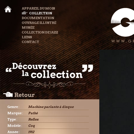
APPAREIL DU MOIS
COLLECTION
DOCUMENTATION
OUVRAGE ILLUSTRÉ
MUSÉE
COLLECTION DE JAZZ
LIENS
CONTACT
Genre :
Machine parlante à disque
Marque :
Pathé
Type :
Reflex
Modèle :
Coq
Année :
1912