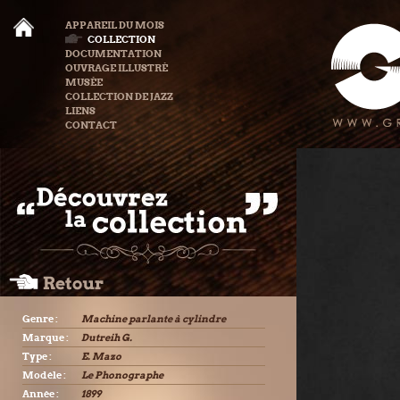
APPAREIL DU MOIS
COLLECTION
DOCUMENTATION
OUVRAGE ILLUSTRÉ
MUSÉE
COLLECTION DE JAZZ
LIENS
CONTACT
Genre :
Machine parlante à cylindre
Marque :
Dutreih G.
Type :
E. Mazo
Modèle :
Le Phonographe
Année :
1899