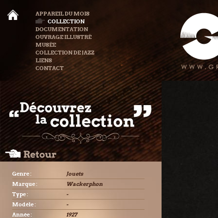
APPAREIL DU MOIS
COLLECTION
DOCUMENTATION
OUVRAGE ILLUSTRÉ
MUSÉE
COLLECTION DE JAZZ
LIENS
CONTACT
Genre :
Jouets
Marque :
Wackerphon
Type :
-
Modèle :
-
Année :
1927