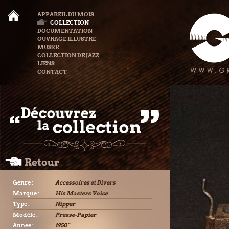
APPAREIL DU MOIS
COLLECTION
DOCUMENTATION
OUVRAGE ILLUSTRÉ
MUSÉE
COLLECTION DE JAZZ
LIENS
CONTACT
Genre :
Accessoires et Divers
Marque :
His Masters Voice
Type :
Nipper
Modèle :
Presse-Papier
Année :
1950˜