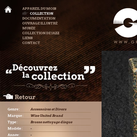
APPAREIL DU MOIS
COLLECTION
DOCUMENTATION
OUVRAGE ILLUSTRÉ
MUSÉE
COLLECTION DE JAZZ
LIENS
CONTACT
Genre :
Accessoires et Divers
Marque :
Wise United Brand
Type :
Brosse nettoyage disque
Modèle :
-
Année :
-