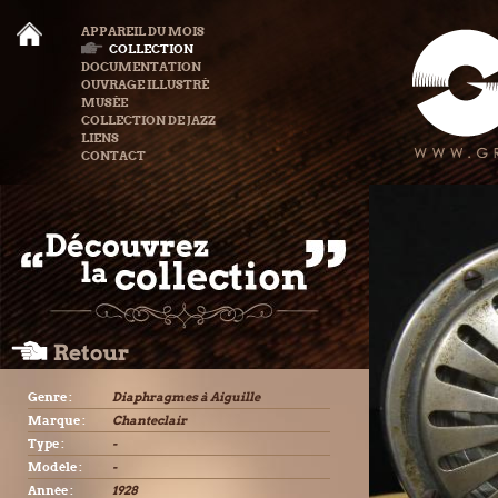
APPAREIL DU MOIS
COLLECTION
DOCUMENTATION
OUVRAGE ILLUSTRÉ
MUSÉE
COLLECTION DE JAZZ
LIENS
CONTACT
Genre :
Diaphragmes à Aiguille
Marque :
Chanteclair
Type :
-
Modèle :
-
Année :
1928