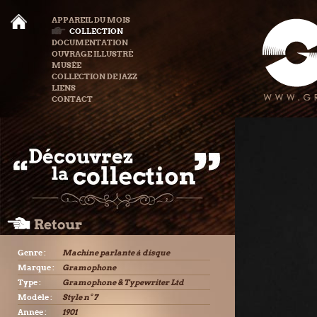
APPAREIL DU MOIS
COLLECTION
DOCUMENTATION
OUVRAGE ILLUSTRÉ
MUSÉE
COLLECTION DE JAZZ
LIENS
CONTACT
Genre :
Machine parlante à disque
Marque :
Gramophone
Type :
Gramophone & Typewriter Ltd
Modèle :
Style n° 7
Année :
1901