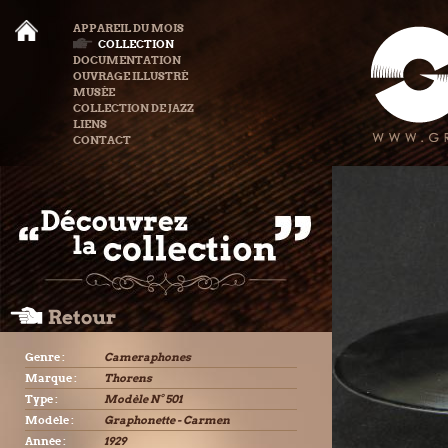
APPAREIL DU MOIS
COLLECTION
DOCUMENTATION
OUVRAGE ILLUSTRÉ
MUSÉE
COLLECTION DE JAZZ
LIENS
CONTACT
Genre :
Cameraphones
Marque :
Thorens
Type :
Modèle N° 501
Modèle :
Graphonette - Carmen
Année :
1929