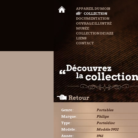
APPAREIL DU MOIS
COLLECTION
DOCUMENTATION
OUVRAGE ILLUSTRÉ
MUSÉE
COLLECTION DE JAZZ
LIENS
CONTACT
Genre :
Portables
Marque :
Philips
Type :
Porteldisc
Modèle :
Modèle 3902
Année :
1941