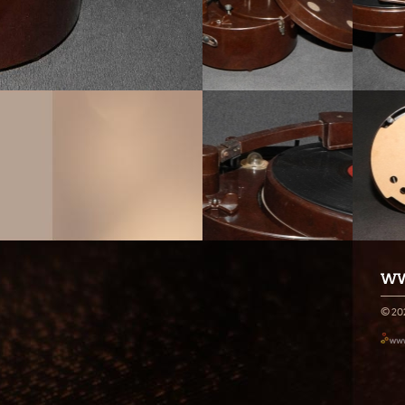
WW
© 20