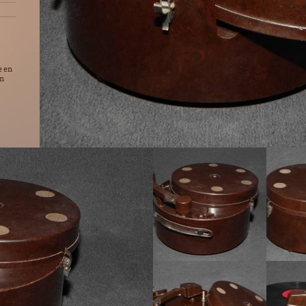
e en
on