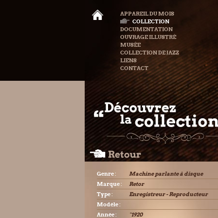
APPAREIL DU MOIS
COLLECTION
DOCUMENTATION
OUVRAGE ILLUSTRÉ
MUSÉE
COLLECTION DE JAZZ
LIENS
CONTACT
Genre :
Machine parlante à disque
Marque :
Retor
Type :
Enregistreur - Reproducteur
Modèle :
Année :
˜1920