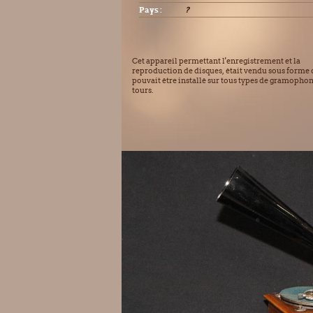
Pays :
?
Cet appareil permettant l'enregistrement et la
reproduction de disques, était vendu sous forme d
pouvait être installé sur tous types de gramopho
tours.