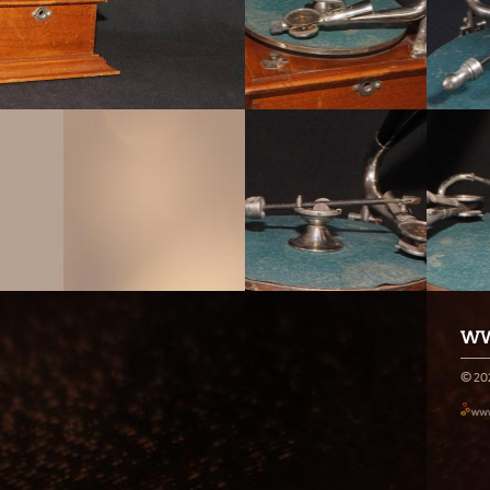
WW
© 20