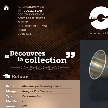
APPAREIL DU MOIS
COLLECTION
DOCUMENTATION
OUVRAGE ILLUSTRÉ
MUSÉE
COLLECTION DE JAZZ
LIENS
CONTACT
Genre :
Machine parlante à cylindre
Marque :
Runge & Von Stemann
Type :
2 et 4 minutes
Modèle :
-
Année :
1910