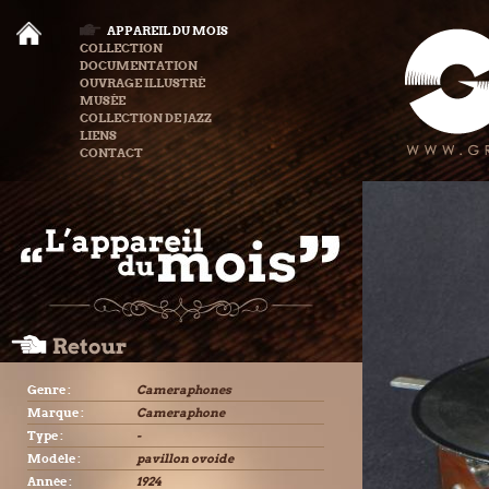
APPAREIL DU MOIS
COLLECTION
DOCUMENTATION
OUVRAGE ILLUSTRÉ
MUSÉE
COLLECTION DE JAZZ
LIENS
CONTACT
Genre :
Cameraphones
Marque :
Cameraphone
Type :
-
Modèle :
pavillon ovoide
Année :
1924